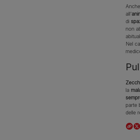
Anche
all’
ani
di
spa
non ab
abitu
Nel ca
medic
Pul
Zecche
la
mala
sempr
parte 
delle 