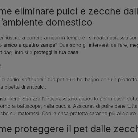
e eliminare pulci e zecche dall
l’ambiente domestico
i riuscito a correre ai ripari in tempo e i simpatici parassiti so
ro
amico a quattro zampe
? Due sono gli interventi da fare, meg
t
dagli intrusi e
proteggi la tua casa
!
?
lci addio: sottoponi il tuo pet a un bel bagno con un prodotto
a pipetta di antipulci.
sa libera! Spruzza l’antiparassitario apposito per la casa: sotto 
torno ai battiscopa, nella cuccia. Assicurati di pulire bene tut
che sui materassi. Con la casa protetta saranno più al sicuro 
e proteggere il pet dalle zecc