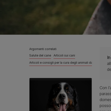
Argomenti correlati
Salute del cane
Articoli sui cani
In
Articoli e consigli per la cura degli animali da compagnia
al
de
Con l’
parass
domest
posson