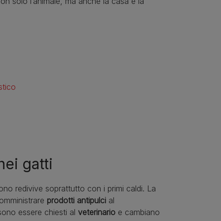
non solo l’animale, ma anche la casa e la
stico
ei gatti
o redivive soprattutto con i primi caldi. La
somministrare
prodotti antipulci
al
ono essere chiesti al
veterinario
e cambiano