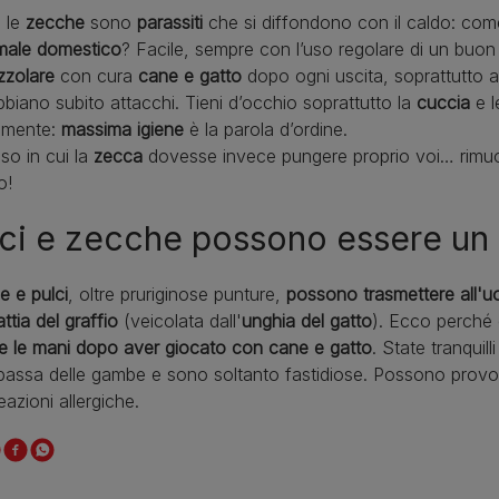
 le
zecche
sono
parassiti
che si diffondono con il caldo: come
male
domestico
? Facile, sempre con l’uso regolare di un buon
zzolare
con cura
cane e gatto
dopo ogni uscita, soprattutto all
biano subito attacchi. Tieni d’occhio soprattutto la
cuccia
e l
almente:
massima
igiene
è la parola d’ordine.
so in cui la
zecca
dovesse invece pungere proprio voi… rimuove
o!
ci e zecche possono essere un r
 e pulci
, oltre pruriginose punture,
possono trasmettere all'u
ttia del graffio
(veicolata dall'
unghia del gatto
). Ecco perché
e le mani dopo aver giocato con cane e gatto
. State tranquil
bassa delle gambe e sono soltanto fastidiose. Possono prov
reazioni allergiche.