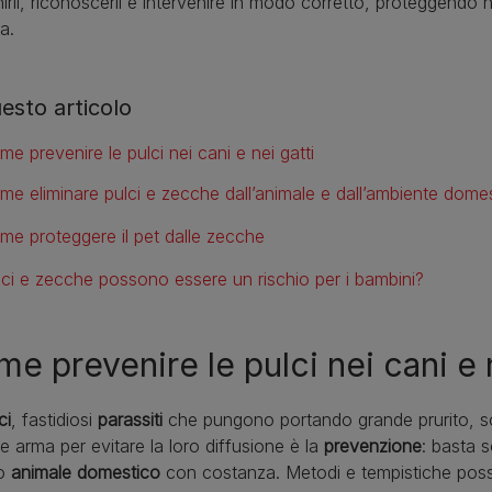
irli, riconoscerli e intervenire in modo corretto, proteggendo 
a.
uesto articolo
e prevenire le pulci nei cani e nei gatti
me eliminare pulci e zecche dall’animale e dall’ambiente dome
me proteggere il pet dalle zecche
lci e zecche possono essere un rischio per i bambini?
e prevenire le pulci nei cani e n
ci
, fastidiosi
parassiti
che pungono portando grande prurito, son
re arma per evitare la loro diffusione è la
prevenzione
: basta 
io
animale
domestico
con costanza. Metodi e tempistiche poss