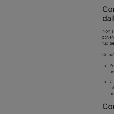
Com
dal
Non se
pove
tuo
pe
Come
Pu
un
Ca
in
an
Com