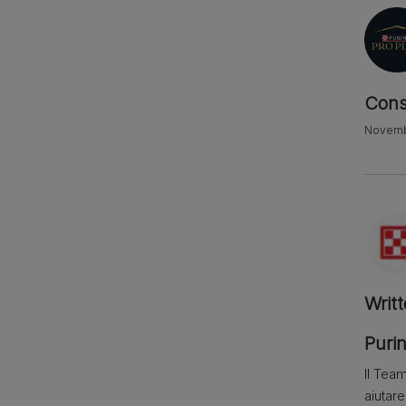
Cons
Novemb
Writ
Purin
Il Team
aiutar