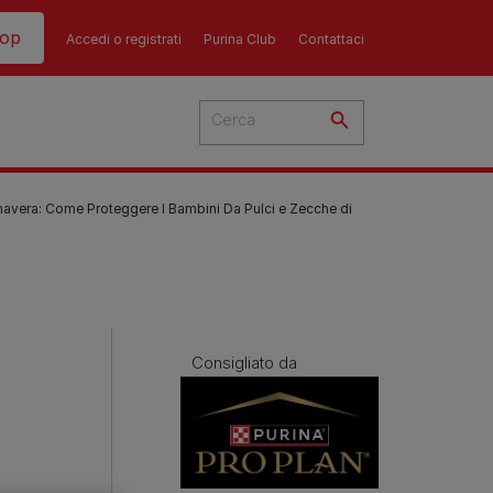
hop
Accedi o registrati
Purina Club
Contattaci
mavera: Come Proteggere I Bambini Da Pulci e Zecche di
del
cato
Consigliato da
 i
 del
più
Consigli
Guida all'alimentazione
sull'alimentazione del
i
dei gatti​
ti
ù
cane​
re i
La dieta del tuo gatto è una
re?