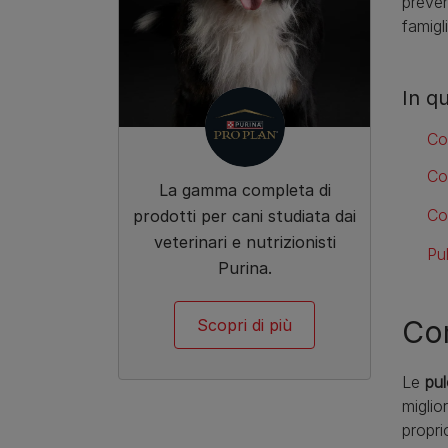
preven
famigli
In q
Com
Co
La gamma completa di
Co
prodotti per cani studiata dai
veterinari e nutrizionisti
Pu
Purina.
Com
Scopri di più
Le
pul
miglio
propr