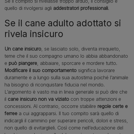
Se il compito si rivelasse troppo arduo, il consiglio è
quello di rivolgersi agli
addestratori professionali
.
Se il cane adulto adottato si
rivela insicuro
Un cane insicuro
, se lasciato solo, diventa irrequieto,
teme che il suo compagno umano lo abbia abbandonato
e
può piangere
, abbaiare, sporcare e mordere tutto.
Modificare il suo comportamento
significa lavorare
duramente e a lungo sulla sua autostima poiché l’animale
ha bisogno di riconquistare fiducia nel mondo.
L’argomento è vasto ma in linea generale si può dire che
il
cane insicuro non va viziato
con troppe attenzioni e
concessioni. Al contrario, occorre stabilire
regole certe e
ferree
a cui aggrapparsi. Il tuo compito sarà quello di
indicargli il cammino per superare pericoli, dolori e stress,
non quello di evitarglieli. Così come nell’educazione del