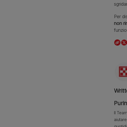
sgrida
Per di
non ri
funzio
Writ
Purin
Il Team
aiutar
quotid