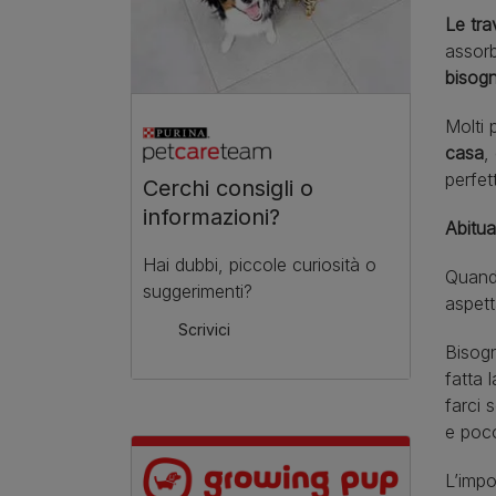
Le tra
assorb
bisogn
Molti p
casa
,
perfet
Cerchi consigli o
informazioni?
Abitua
Hai dubbi, piccole curiosità o
Quando
suggerimenti?
aspett
Scrivici
Bisogn
fatta 
farci 
e poco
L’imp