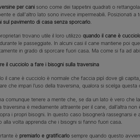
versine per cani
sono come dei tappetini quadrati o rettangolar
ente e dall'altro lato sono invece impermeabili. Posizionati a 
i sul pavimento di casa senza sporcarlo
.
roprietari trovano utile il loro utilizzo
quando il cane è cucciolo
 durante le passeggiate. In alcuni casi il cane mantiene poi q
tamente in grado di sporcare fuori casa. Ma come si fa ad abitu
re il cucciolo a fare i bisogni sulla traversina
 il cane è cucciolo è normale che faccia pipì dove gli capita,
are che impari l’uso della traversina, qualora si scelga questa
a comunque tenere a mente che, se da un lato è vero che la c
la traversina è mediamente attraente per il cane, dall’altra non
sopra i propri bisogni. In questo caso bisognerà rassegnarsi e
 alla volta apprenda che i bisogni si fanno fuori casa.
ortante è
premiarlo e gratificarlo
sempre quando questo avviene,