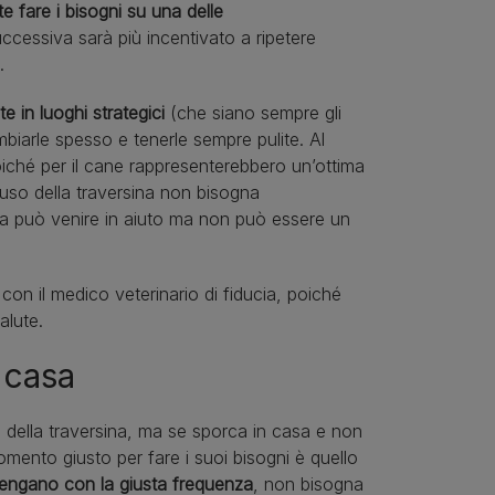
 fare i bisogni su una delle
ccessiva sarà più incentivato a ripetere
o.
e in luoghi strategici
(che siano sempre gli
mbiarle spesso e tenerle sempre pulite. Al
iché per il cane rappresenterebbero un’ottima
all’uso della traversina non bisogna
ina può venire in aiuto ma non può essere un
con il medico veterinario di fiducia, poiché
alute.
 casa
so della traversina, ma se sporca in casa e non
omento giusto per fare i suoi bisogni è quello
engano con la giusta frequenza
, non bisogna