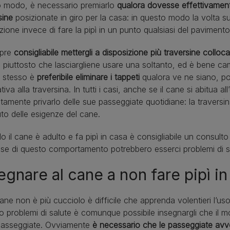
o modo, è necessario premiarlo
qualora dovesse effettivamente
sine
posizionate in giro per la casa: in questo modo la volta su
azione invece di fare la pipì in un punto qualsiasi del paviment
pre
consigliabile mettergli a disposizione più traversine collocat
) piuttosto che lasciargliene usare una soltanto, ed è bene ca
 stesso è
preferibile eliminare i tappeti
qualora ve ne siano, po
ativa alla traversina. In tutti i casi, anche se il cane si abitua 
tamente privarlo delle sue passeggiate quotidiane: la travers
uto delle esigenze del cane.
 il cane è adulto e fa pipì in casa è consigliabile un consulto 
ase di questo comportamento potrebbero esserci problemi di s
egnare al cane a non fare pipì in
cane non è più cucciolo è difficile che apprenda volentieri l’u
o problemi di salute è comunque possibile insegnargli che il m
 passeggiate. Ovviamente
è necessario che le passeggiate avv