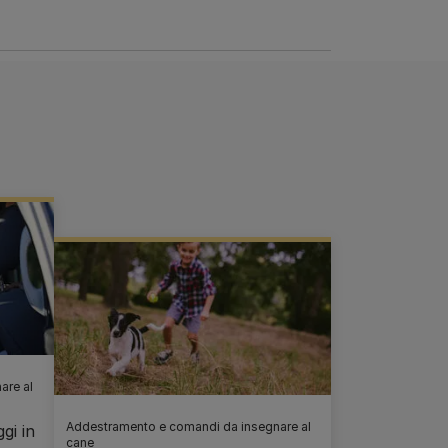
are al
Addestramento e comandi da insegnare al
gi in
cane