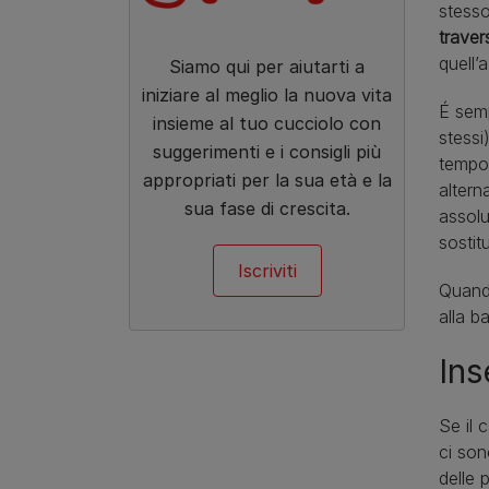
stess
traver
quell’
Siamo qui per aiutarti a
iniziare al meglio la nuova vita
É sem
insieme al tuo cucciolo con
stessi
suggerimenti e i consigli più
tempo
appropriati per la sua età e la
altern
sua fase di crescita.
assolu
sostit
Iscriviti
Quando
alla b
Ins
Se il 
ci son
delle