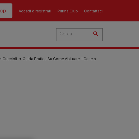
hop
Accedi o registrati
Purina Club
Contattaci
 Cuccioli
Guida Pratica Su Come Abituare Il Cane a
del
cato
 i
 del
più
Consigli
Guida all'alimentazione
sull'alimentazione del
i
dei gatti​
ti
ù
cane​
re i
La dieta del tuo gatto è una
re?