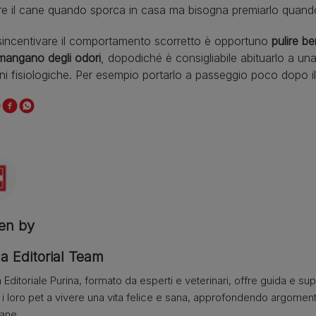
re il cane quando sporca in casa ma bisogna premiarlo quando
sincentivare il comportamento scorretto è opportuno
pulire b
mangano degli odori
, dopodiché è consigliabile abituarlo a una
ni fisiologiche. Per esempio portarlo a passeggio poco dopo i
ten by
a Editorial Team
 Editoriale Purina, formato da esperti e veterinari, offre guida e su
e i loro pet a vivere una vita felice e sana, approfondendo argome
iane.