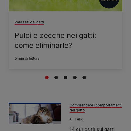
Parassiti dei gatti
Pulci e zecche nei gatti:
come eliminarle?
5 min di lettura
1
2
3
4
5
Comprendere i comportamenti
del gatto
Felix
14 curiosità sui gatti