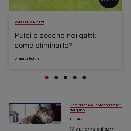
Parassiti dei gatti
Pulci e zecche nei gatti:
come eliminarle?
5 min di lettura
1
2
3
4
5
Comprendere i comportamenti
del gatto
Felix
14 curiosità sui gatti