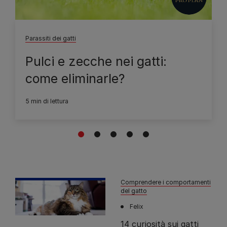
Parassiti dei gatti
Pulci e zecche nei gatti:
come eliminarle?
5 min di lettura
1
2
3
4
5
Comprendere i comportamenti
del gatto
Felix
14 curiosità sui gatti