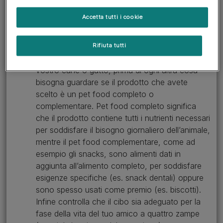
elementi importanti dell’etichetta sono: la tipologia di
pet food (completo vs complementare), la
Accetta tutti i cookie
composizione, gli additivi, i componenti analitici e le
linee guida sulle razioni di alimentazione giornaliera.
Rifiuta tutti
Tipologia di pet food. Nella scelta del cibo per il
vostro cane o gatto, prima di ogni altra cosa
bisogna guardare se il prodotto che avete
scelto è un pet food completo o
complementare. Pet food completo significa
che il prodotto contiene tutti i nutrienti necessari
per soddisfare il bisogno giornaliero dell’animale,
mentre il pet food complementare, come ad
esempio gli snacks, sono alimenti dati in
aggiunta all’alimento completo, per soddisfare
esigenze specifiche (es. snack dentali) oppure
sono spesso usati come premio (es. biscotti).
Infine controlla che il cibo sia adeguato per la
fase della vita del tuo amico a quattro zampe