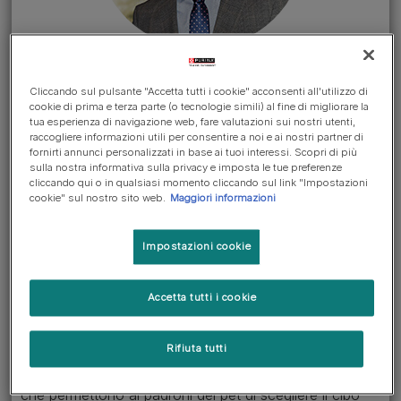
INGREDIENTI
Cliccando sul pulsante "Accetta tutti i cookie" acconsenti all'utilizzo di
Vai all sezione >
cookie di prima e terza parte (o tecnologie simili) al fine di migliorare la
tua esperienza di navigazione web, fare valutazioni sui nostri utenti,
raccogliere informazioni utili per consentire a noi e ai nostri partner di
Ma certo, il pet food può essere
fornirti annunci personalizzati in base ai tuoi interessi. Scopri di più
sulla nostra informativa sulla privacy e imposta le tue preferenze
prodotto con e senza cereali.
cliccando qui o in qualsiasi momento cliccando sul link "Impostazioni
cookie" sul nostro sito web.
Maggiori informazioni
Quando viene prodotto senza, è
comunque necessario
Impostazioni cookie
aggiungere fonti alternative di
carboidrati per garantire una
Accetta tutti i cookie
alimentazione bilanciata.
Per andare incontro al bisogno delle persone, che
Rifiuta tutti
preferiscono diverse fonti di nutrizione, Purina® offre
un’ampia gamma di prodotti, inclusi quelli senza cereali,
che permettono ai padroni dei pet di scegliere il cibo