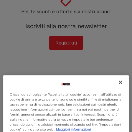
Per te sconti e offerte sui nostri brand.
Iscriviti alla nostra newsletter
Registrati
Cliccando sul pulsante "Accetta tutti i cookie" acconsenti all'utilizzo di
cookie di prima e terza parte (o tecnologie simili) al fine di migliorare la
tua esperienza di navigazione web, fare valutazioni sui nostri utenti,
raccogliere informazioni utili per consentire a noi e ai nostri partner di
fornirti annunci personalizzati in base ai tuoi interessi. Scopri di più
sulla nostra informativa sulla privacy e imposta le tue preferenze
cliccando qui o in qualsiasi momento cliccando sul link "Impostazioni
cookie" sul nostro sito web.
Maggiori informazioni