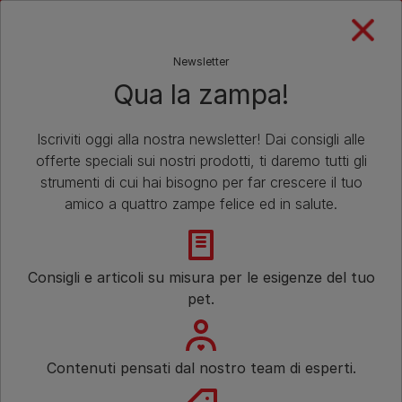
Skip to main content
Newsletter
Qua la zampa!
Home
Purina Club
Verso Una Nuova Casa! - Gatto
Iscriviti oggi alla nostra newsletter! Dai consigli alle
offerte speciali sui nostri prodotti, ti daremo tutti gli
strumenti di cui hai bisogno per far crescere il tuo
amico a quattro zampe felice ed in salute.
Consigli e articoli su misura per le esigenze del tuo
pet.
Contenuti pensati dal nostro team di esperti.