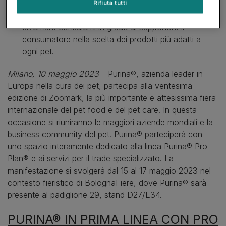
“Negozio Esperto”, iniziativa che prevede corsi di
Rifiuta tutti
formazione dedicati a retailer e veterinari, per
diventare consulenti in grado di supportare il
consumatore nella scelta dei prodotti più adatti a
ogni pet.
Milano, 10 maggio 2023
– Purina®, azienda leader in
Europa nella cura dei pet, partecipa alla ventesima
edizione di Zoomark, la più importante e attesissima fiera
internazionale del pet food e del pet care. In questa
occasione si riuniranno le maggiori aziende mondiali e la
business community del pet. Purina® parteciperà con
uno spazio interamente dedicato alla linea Purina® Pro
Plan® e ai servizi per il trade specializzato. La
manifestazione si svolgerà dal 15 al 17 maggio 2023 nel
contesto fieristico di BolognaFiere, dove Purina® sarà
presente al padiglione 29, stand D27/E34.
PURINA® IN PRIMA LINEA CON PRO