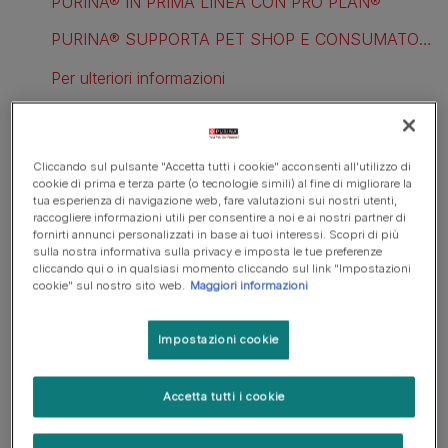
PURINA® IN PRIMA LINEA CON PRO PLAN®
PURINA® SUPPORTA PET SHOP E CONSUMATORI CON IL PROGETTO “NEGOZIO ESPERTO”
Per ulteriori informazioni
Purina® torna a Zoomark con un focus interamente
Cliccando sul pulsante "Accetta tutti i cookie" acconsenti all'utilizzo di
dedicato a Pro Plan®, la gamma di prodotti formulati
cookie di prima e terza parte (o tecnologie simili) al fine di migliorare la
tua esperienza di navigazione web, fare valutazioni sui nostri utenti,
da esperti veterinari e nutrizionisti Purina® che si
raccogliere informazioni utili per consentire a noi e ai nostri partner di
avvalgono di una conoscenza scientifica
fornirti annunci personalizzati in base ai tuoi interessi. Scopri di più
sulla nostra informativa sulla privacy e imposta le tue preferenze
all’avanguardia per fornire alimenti specifici per ogni
cliccando qui o in qualsiasi momento cliccando sul link "Impostazioni
fase della vita dei cani e dei gatti.
cookie" sul nostro sito web.
Maggiori informazioni
La linea Purina® Pro Plan® offre un’avanzata ed
Impostazioni cookie
efficace combinazione di nutrienti per supportare gli
animali da compagnia attraverso diete adatte alle loro
necessità e alimenti integrativi per il loro benessere.
Accetta tutti i cookie
Purina® supporta il settore trade con il progetto