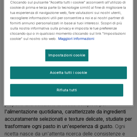
Cliccando sul pulsante "Accetta tutti i cookie" acconsenti all'utilizzo di
Il rilancio introduce GOURMET™ Perle Trancetti di
cookie di prima e terza parte (o tecnologie simili) al fine di migliorare la
Pesce dell’Oceano, la nuova gamma ricca in pesce
tua esperienza di navigazione web, fare valutazioni sui nostri utenti,
raccogliere informazioni utili per consentire a noi e ai nostri partner di
fornirti annunci personalizzati in base ai tuoi interessi. Scopri di più
Milano, 9 giugno 2026 – Oggi i proprietari di gatti sono
sulla nostra informativa sulla privacy e imposta le tue preferenze
sempre più attenti a ciò che portano nella ciotola dei
cliccando qui o in qualsiasi momento cliccando sul link "Impostazioni
propri pet, dalla qualità degli ingredienti alla cura con cui
cookie" sul nostro sito web.
Maggiori informazioni
vengono preparate le ricette. È in questo contesto che
Purina, azienda leader in Europa nella cura dei pet,
Impostazioni cookie
rilancia GOURMET™ Perle
, una delle gamme più iconiche
del brand, valorizzandone ulteriormente gli elementi che
Accetta tutti i cookie
da sempre la contraddistinguono: qualità, attenzione ai
dettagli e varietà.
Rifiuta tutti
Pensata per i gatti dal palato raffinato,
GOURMET™ Perle
propone una selezione di ricette complete per
l'alimentazione quotidiana, caratterizzate da ingredienti
accuratamente selezionati e texture delicate, studiate per
trasformare ogni pasto in un'esperienza di gusto
. Ogni
ricetta nasce da un'attenta ricerca delle consistenze e