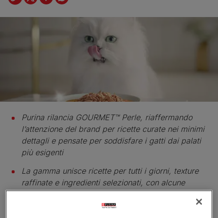
Purina rilancia GOURMET™ Perle, riaffermando
l’attenzione del brand per ricette curate nei minimi
dettagli e pensate per soddisfare i gatti dai palati
più esigenti
La gamma unisce ricette per tutti i giorni, texture
raffinate e ingredienti selezionati, con alcune
referenze realizzate con pesce proveniente da
pesca certificata MSC