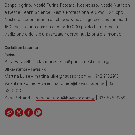
Sanpellegrino, Nestlé Purina Petcare, Nespresso, Nestlé Nutrition
e Nestlé Health Science, Nestlé Professional e CPW. Il Gruppo
Nestlé è leader mondiale nel food & beverage con sede in più di
150 Paesi, e una gamma di oltre 10.000 prodotti frutto della
tradizione e della più avanzata ricerca nutrizionale al mondo.
Contatti per la stampa
Purina
Sara Faravelli –
relazioni.esterne@purina.nestle.com
Ufficio stampa – Havas PR
Martina Luise –
martina.luise@havaspr.com
| 342 9182916
Valentina Romeo –
valentina.romeo@havaspr.com
| 335
5360013
Sara Bottarelli –
sara.bottarelli@havaspr.com
| 335 525 8259