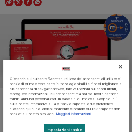
Cliccando sul pulsante "Accetta tutti i cookie" acconsenti all'utilizzo di
cookie di prima e terza parte (o tecnologie simili) al fine di migliorare la
tua esperienza di navigazione web, fare valutazioni sui nostri utenti,
raccogliere informazioni utili per consentire a noi e ai nostri partner di
Purina è stata premiata agli NC Awards 2022 per la
fornirti annunci personalizzati in base ai tuoi interessi. Scopri di più
campagna "Nice to Pet You"
sulla nostra informativa sulla privacy e imposta le tue preferenze
cliccando qui o in qualsiasi momento cliccando sul link "Impostazioni
cookie" sul nostro sito web.
Maggiori informazioni
A Purina, tra i principali player del
settore PetCare, è stato
Impostazioni cookie