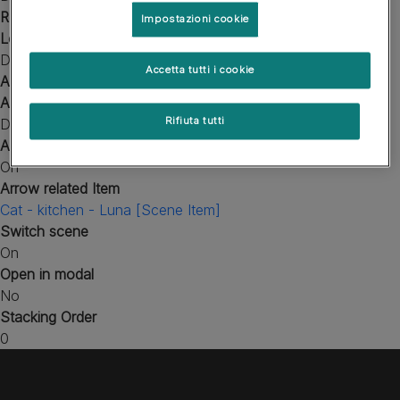
Reward Audio
Impostazioni cookie
Loop Audio
Don't Loop
Accetta tutti i cookie
Animation
Animation Loop
Rifiuta tutti
Don't Loop
Arrow
On
Arrow related Item
Cat - kitchen - Luna [Scene Item]
Switch scene
On
Open in modal
No
Stacking Order
0