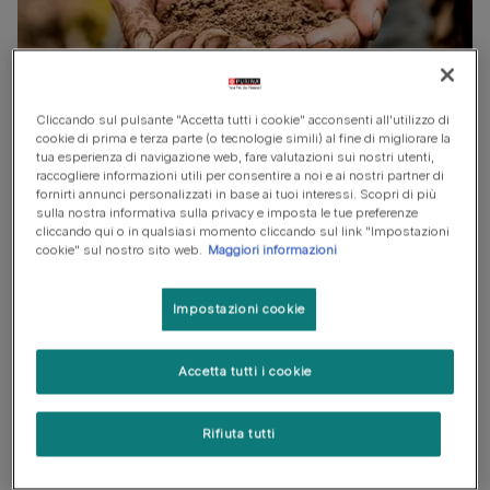
Cliccando sul pulsante "Accetta tutti i cookie" acconsenti all'utilizzo di
cookie di prima e terza parte (o tecnologie simili) al fine di migliorare la
tua esperienza di navigazione web, fare valutazioni sui nostri utenti,
I nostri obiettivi per il 2030
raccogliere informazioni utili per consentire a noi e ai nostri partner di
fornirti annunci personalizzati in base ai tuoi interessi. Scopri di più
sulla nostra informativa sulla privacy e imposta le tue preferenze
Il cambiamento climatico e la perdita di biodiversità sono
cliccando qui o in qualsiasi momento cliccando sul link "Impostazioni
le sfide ambientali più importanti della nostra epoca.
cookie" sul nostro sito web.
Maggiori informazioni
I sistemi agroalimentari contribuiscono all'80% della
Impostazioni cookie
deforestazione globale e sono anche causa di perdita di
biodiversità.
Scopri di più
.
Accetta tutti i cookie
Ci impegniamo a contribuire per contrastare la perdita di
biodiversità nella nostra catena di approvvigionamento.
Rifiuta tutti
Ad esempio, aiutando i coltivatori di cereali nella