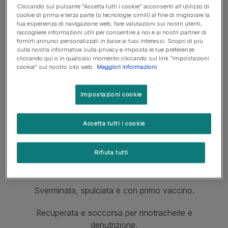
Cliccando sul pulsante "Accetta tutti i cookie" acconsenti all'utilizzo di
cookie di prima e terza parte (o tecnologie simili) al fine di migliorare la
tua esperienza di navigazione web, fare valutazioni sui nostri utenti,
raccogliere informazioni utili per consentire a noi e ai nostri partner di
fornirti annunci personalizzati in base ai tuoi interessi. Scopri di più
sulla nostra informativa sulla privacy e imposta le tue preferenze
cliccando qui o in qualsiasi momento cliccando sul link "Impostazioni
cookie" sul nostro sito web.
Maggiori informazioni
1
of
1
Thelma
Impostazioni cookie
Puglia
Accetta tutti i cookie
Femmina cucciolo
Rifiuta tutti
3 mesi (al 25/09/2019)
Sverminata, spulciata e con primo vaccino.
Recuperata e soccorsa per rinotracheite e
denutrizione.