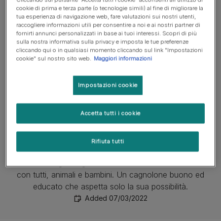
cookie di prima e terza parte (o tecnologie simili) al fine di migliorare la
tua esperienza di navigazione web, fare valutazioni sui nostri utenti,
raccogliere informazioni utili per consentire a noi e ai nostri partner di
fornirti annunci personalizzati in base ai tuoi interessi. Scopri di più
sulla nostra informativa sulla privacy e imposta le tue preferenze
cliccando qui o in qualsiasi momento cliccando sul link "Impostazioni
cookie" sul nostro sito web.
Maggiori informazioni
1
of
1
Impostazioni cookie
Tago Mago
Accetta tutti i cookie
Veneto
Rifiuta tutti
Maschio anziano
Il nostro Tago Mago ha ormai 11 anni. Va d'accordo
con tutti, animali e bambini. Un cagnolone buono ed
educato che aspetta solo la sua possibilità.
Added 07/03/2022