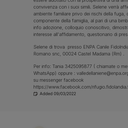
essere adottato con la prospettiva di una ar
convivenza con i suoi simili. Selene verrà affi
ambiente familiare privo dei rischi della fuga
componente della famiglia, al pari di una bimb
info adozione, colloquio conoscitivo, dimostr
interesse all'affidamento, questionario di pre
Selene di trova presso ENPA Canile Fidolndia
Romano snc, 00024 Castel Madama (Rm) .
Per info: Tania 3425095877 ( chiamate o me
WhatsApp) oppure : valledellaniene@enpa.org
su messenger facebook
https://www.facebook.com/rifugio.fidolandia.
Added 09/03/2022