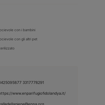
ocievole con i bambini
ocievole con gli altri pet
terilizzato
3425095877 3317778291
https://www.enparifugiofidolandya.it/
valledellaniene@enpa.org