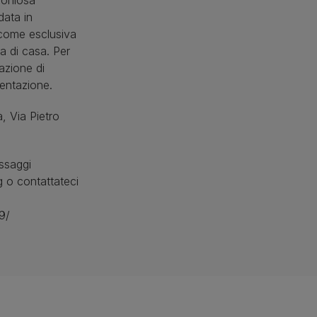
moniosa
data in
, come esclusiva
a di casa. Per
azione di
sentazione.
, Via Pietro
ssaggi
 o contattateci
9/