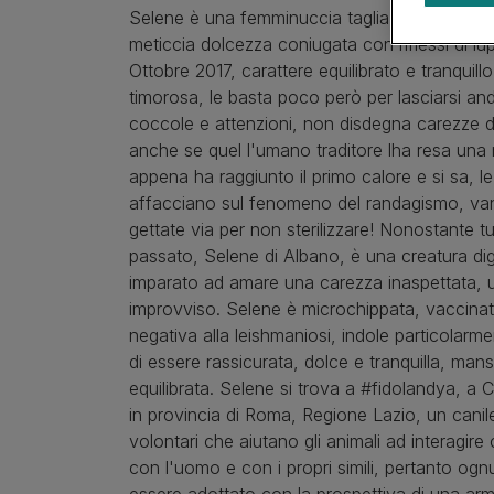
Tipi di cane
Piccola
Salute dei cuccioli
Selene è una femminuccia taglia media, framm
Guida alle razze
Grande
meticcia dolcezza coniugata con riflessi di lu
Gruppi di razze
Ottobre 2017, carattere equilibrato e tranquill
timorosa, le basta poco però per lasciarsi an
coccole e attenzioni, non disdegna carezze 
anche se quel l'umano traditore lha resa una
appena ha raggiunto il primo calore e si sa, l
affacciano sul fenomeno del randagismo, va
gettate via per non sterilizzare! Nonostante tu
passato, Selene di Albano, è una creatura di
imparato ad amare una carezza inaspettata,
improvviso. Selene è microchippata, vaccinata,
negativa alla leishmaniosi, indole particolar
di essere rassicurata, dolce e tranquilla, man
equilibrata. Selene si trova a #fidolandya, a
in provincia di Roma, Regione Lazio, un cani
volontari che aiutano gli animali ad interagir
con l'uomo e con i propri simili, pertanto ogn