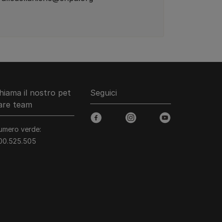
hiama il nostro pet
Seguici
are team
facebook
instagram
youtube
umero verde:
00.525.505