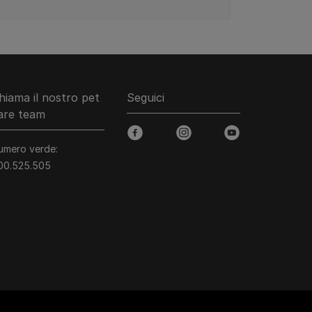
hiama il nostro pet
Seguici
are team
facebook
instagram
youtube
umero verde:
00.525.505