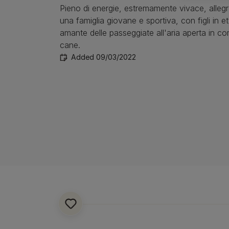
Tipi di cane
Piccola
Salute dei cuccioli
Pieno di energie, estremamente vivace, allegr
Guida alle razze
Grande
una famiglia giovane e sportiva, con figli in e
Gruppi di razze
amante delle passeggiate all'aria aperta in c
cane.
Added 09/03/2022