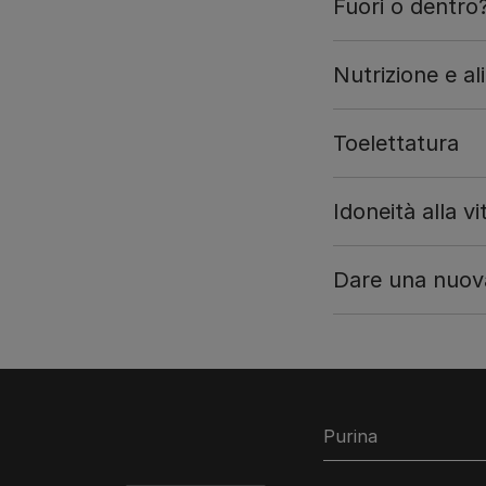
Fuori o dentro
Nutrizione e a
Toelettatura
Idoneità alla vi
Dare una nuova
Purina