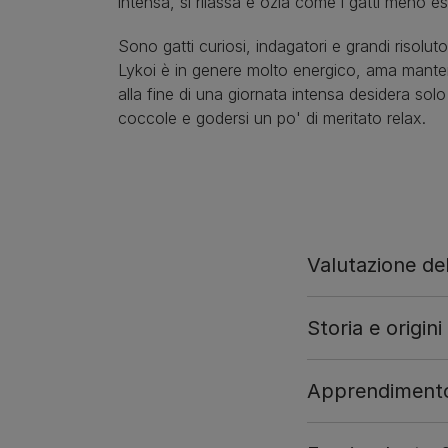
intensa, si rilassa e ozia come i gatti meno eso
Sono gatti curiosi, indagatori e grandi risolutor
Lykoi è in genere molto energico, ama manten
alla fine di una giornata intensa desidera solo
coccole e godersi un po' di meritato relax.
Valutazione del
Storia e origini
Apprendimento