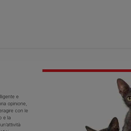
lligente e
ria opinione,
eragire con le
o e la
un’attività