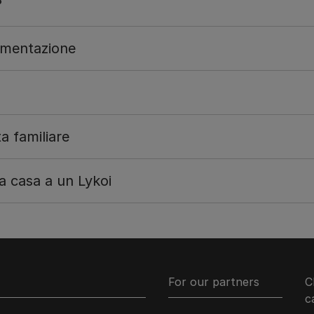
?
limentazione
ta familiare
 casa a un Lykoi
For our partners
C
c