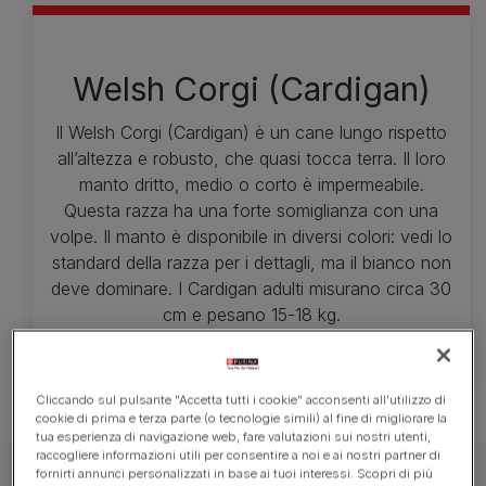
Welsh Corgi (Cardigan)
Il Welsh Corgi (Cardigan) è un cane lungo rispetto
all’altezza e robusto, che quasi tocca terra. Il loro
manto dritto, medio o corto è impermeabile.
Questa razza ha una forte somiglianza con una
volpe. Il manto è disponibile in diversi colori: vedi lo
standard della razza per i dettagli, ma il bianco non
deve dominare. I Cardigan adulti misurano circa 30
cm e pesano 15-18 kg.
Cliccando sul pulsante "Accetta tutti i cookie" acconsenti all'utilizzo di
cookie di prima e terza parte (o tecnologie simili) al fine di migliorare la
tua esperienza di navigazione web, fare valutazioni sui nostri utenti,
raccogliere informazioni utili per consentire a noi e ai nostri partner di
fornirti annunci personalizzati in base ai tuoi interessi. Scopri di più