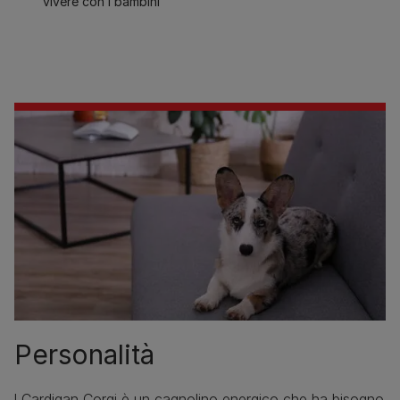
vivere con i bambini
Personalità
l Cardigan Corgi è un cagnolino energico che ha bisogno