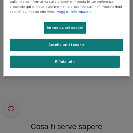
sulla nostra informativa sulla privacy e imposta le tue preferenze
cliccando qui o in qualsiasi momento cliccando sul link "Impostazioni
Aspettativa di
cookie" sul nostro sito web.
Maggiori informazioni
Peso
vita
Impostazioni cookie
15 – 18kg
12 - 14 anni
Accetta tutti i cookie
Rifiuta tutti
Cosa ti serve sapere