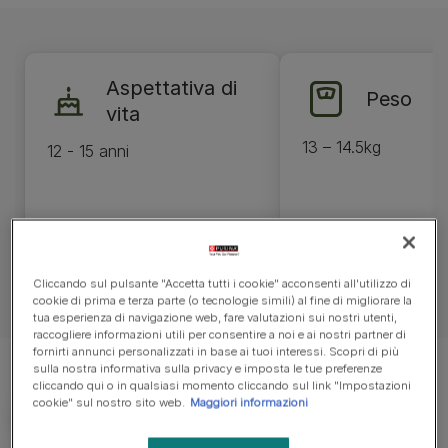
Aspettativa di
Peso
vita
13 – 14.5kg
12 - 15 anni
Cliccando sul pulsante "Accetta tutti i cookie" acconsenti all'utilizzo di
cookie di prima e terza parte (o tecnologie simili) al fine di migliorare la
tua esperienza di navigazione web, fare valutazioni sui nostri utenti,
raccogliere informazioni utili per consentire a noi e ai nostri partner di
fornirti annunci personalizzati in base ai tuoi interessi. Scopri di più
sulla nostra informativa sulla privacy e imposta le tue preferenze
cliccando qui o in qualsiasi momento cliccando sul link "Impostazioni
cookie" sul nostro sito web.
Maggiori informazioni