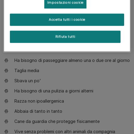
Impostazioni cookie
Cosa ti serve sapere
Accetta tutti i cookie
Cane adatto a proprietari con un po' di esperienza
Richiede un addestramento avanzato
Rifiuta tutti
Preferisce passeggiate energiche con qualche esercizio
fisico
Ha bisogno di passeggiare almeno una o due ore al giorno
Taglia media
Sbava un po'
Ha bisogno di una pulizia a giorni alterni
Razza non ipoallergenica
Abbaia di tanto in tanto
Cane da guardia che protegge fisicamente
Vive senza problemi con altri animali da compagnia