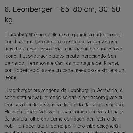
6. Leonberger - 65-80 cm, 30-50
kg
Il
Leonberger
è una delle razze giganti più affascinanti:
con il suo mantello dorato rossiccio e la sua vistosa
maschera nera, assomiglia a un magnifico e maestoso
leone. Il Leonberger è stato creato incrociando San
Bernardo, Terranova e Cani da montagna dei Pirenei,
con l'obiettivo di avere un cane maestoso e simile a un
leone.
I Leonberger provengono da Leonberg, in Germania, e
sono stati allevati in modo selettivo per assomigliare ai
leoni araldici dello stemma della città dall'allora sindaco,
Heinrich Essen. Venivano usati come cani da fattoria e
da guardia, oltre che come compagni dei ricchi e dei
nobili (un'occhiata al conto per il loro cibo spiegherà il
perché!) e sono facilmente in grado di svolgere gli stessi