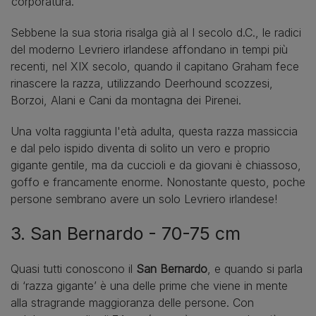
corporatura.
Sebbene la sua storia risalga già al I secolo d.C., le radici
del moderno Levriero irlandese affondano in tempi più
recenti, nel XIX secolo, quando il capitano Graham fece
rinascere la razza, utilizzando Deerhound scozzesi,
Borzoi, Alani e Cani da montagna dei Pirenei.
Una volta raggiunta l'età adulta, questa razza massiccia
e dal pelo ispido diventa di solito un vero e proprio
gigante gentile, ma da cuccioli e da giovani è chiassoso,
goffo e francamente enorme. Nonostante questo, poche
persone sembrano avere un solo Levriero irlandese!
3. San Bernardo - 70-75 cm
Quasi tutti conoscono il
San Bernardo
, e quando si parla
di ‘razza gigante’ è una delle prime che viene in mente
alla stragrande maggioranza delle persone. Con