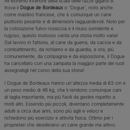
All'estremo inferiore della scala delle razze giganti si
trova il
Dogue de Bordeaux
o 'Dogue', noto anche
come mastino francese, che è comunque un cane
piuttosto pesante e di dimensioni ragguardevoli. Noto per
la colorazione fulvo-rossiccia e il muso sorridente e
rugoso, questo molosso vanta una storia molto varia!
Dal lavoro in fattoria, al cane da guerra, da caccia e da
combattimento, da richiamo e da guardia, e ora, più
comunemente, da compagnia e da esposizione, il Dogue
ha cancellato con una zampata la maggior parte dei ruoli
assegnatigli nel corso della sua storia!
I Dogue de Bordeaux hanno un'altezza media di 63 cm e
un peso medio di 48 kg, che li rendono comunque cani
di taglia importante, ma più facili da gestire rispetto a
molti altri. Essendo più piccoli, diventano completamente
adulti a circa due anni, sono più agili e veloci e
richiedono più esercizio e attività fisica. Ottimo per i
proprietari che desiderano un cane grande ma attivo.