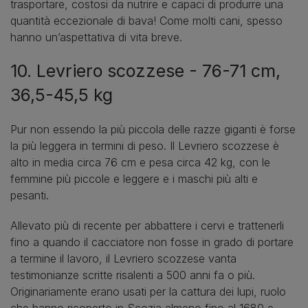
trasportare, costosi da nutrire e capaci di produrre una
quantità eccezionale di bava! Come molti cani, spesso
hanno un’aspettativa di vita breve.
10. Levriero scozzese - 76-71 cm,
36,5-45,5 kg
Pur non essendo la più piccola delle razze giganti è forse
la più leggera in termini di peso. Il Levriero scozzese è
alto in media circa 76 cm e pesa circa 42 kg, con le
femmine più piccole e leggere e i maschi più alti e
pesanti.
Allevato più di recente per abbattere i cervi e trattenerli
fino a quando il cacciatore non fosse in grado di portare
a termine il lavoro, il Levriero scozzese vanta
testimonianze scritte risalenti a 500 anni fa o più.
Originariamente erano usati per la cattura dei lupi, ruolo
che hanno ricoperto in Scozia almeno fino al 1680 e