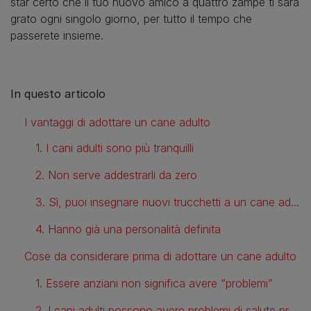
star certo che il tuo nuovo amico a quattro zampe ti sarà
grato ogni singolo giorno, per tutto il tempo che
passerete insieme.
In questo articolo
I vantaggi di adottare un cane adulto
1. I cani adulti sono più tranquilli
2. Non serve addestrarli da zero
3. Sì, puoi insegnare nuovi trucchetti a un cane adulto
4. Hanno già una personalità definita
Cose da considerare prima di adottare un cane adulto
1. Essere anziani non significa avere “problemi”
2. I cani adulti possono avere problemi di salute preesistenti