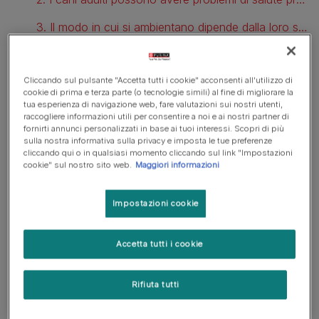
3. Il modo in cui si ambientano dipende dalla loro storia
Scopri come adottare un cane adulto
Cliccando sul pulsante "Accetta tutti i cookie" acconsenti all'utilizzo di
Dove trovare cani adulti da adottare?
cookie di prima e terza parte (o tecnologie simili) al fine di migliorare la
tua esperienza di navigazione web, fare valutazioni sui nostri utenti,
raccogliere informazioni utili per consentire a noi e ai nostri partner di
fornirti annunci personalizzati in base ai tuoi interessi. Scopri di più
I vantaggi di adottare un cane
sulla nostra informativa sulla privacy e imposta le tue preferenze
cliccando qui o in qualsiasi momento cliccando sul link "Impostazioni
adulto
cookie" sul nostro sito web.
Maggiori informazioni
Impostazioni cookie
Oltre alla bellissima sensazione di dare una casa a un
cane spesso trascurato, ci sono tantissimi motivi per cui
scegliere un cane adulto può essere una decisione
Accetta tutti i cookie
davvero vantaggiosa.
Rifiuta tutti
1. I cani adulti sono più tranquilli