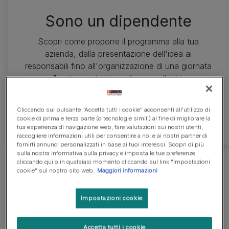
Sono un dipendente
Scopri come proporre il programma alla tua
azienda, dalla presentazione dell'idea ai
responsabili fino all'organizzazione di una giornata
"porte aperte ai cani" per i colleghi.
Unisciti alla Pets at Work Alliance e porta anche tu
Cliccando sul pulsante "Accetta tutti i cookie" acconsenti all'utilizzo di
una zampata di allegria al lavoro!
cookie di prima e terza parte (o tecnologie simili) al fine di migliorare la
tua esperienza di navigazione web, fare valutazioni sui nostri utenti,
raccogliere informazioni utili per consentire a noi e ai nostri partner di
fornirti annunci personalizzati in base ai tuoi interessi. Scopri di più
sulla nostra informativa sulla privacy e imposta le tue preferenze
cliccando qui o in qualsiasi momento cliccando sul link "Impostazioni
cookie" sul nostro sito web.
Maggiori informazioni
Impostazioni cookie
Accetta tutti i cookie