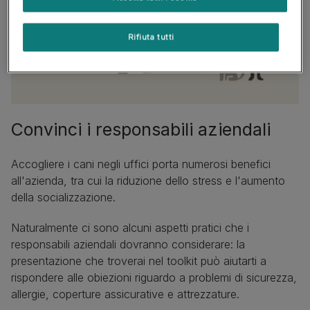
Rifiuta tutti
Convinci i responsabili aziendali
Accogliere i cani negli uffici porta numerosi benefici
all'azienda, tra cui la riduzione dello stress e l'aumento
della socializzazione.
Naturalmente ci sono alcuni aspetti pratici che i
responsabili aziendali dovranno considerare: la
presentazione che troverai nel toolkit può aiutarti a
rispondere alle obiezioni riguardo a problemi di sicurezza,
allergie, coperture assicurative e attrezzature.