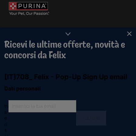
Ricevi le ultime offerte, novità e
concorsi da Felix
Purina
For our partners
Seguici
facebook
instagram
youtube