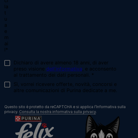
Chiama il nostro pet care team
Numero verde: 800.525.505
Segnalazioni
Note Legali
Privacy
Cookies
Sitemap
Netiquette
Questo sito è protetto da reCAPTCHA e si applica l’Informativa sulla
privacy.
Consulta la nostra informativa sulla privacy
.
©Reg. Trademark of Nestlé S.A.
Codice Fiscale e Partita I.V.A. 10805410965