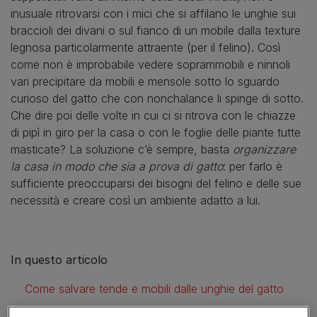
inusuale ritrovarsi con i mici che si affilano le unghie sui
braccioli dei divani o sul fianco di un mobile dalla texture
legnosa particolarmente attraente (per il felino). Così
come non è improbabile vedere soprammobili e ninnoli
vari precipitare da mobili e mensole sotto lo sguardo
curioso del gatto che con nonchalance li spinge di sotto.
Che dire poi delle volte in cui ci si ritrova con le chiazze
di pipì in giro per la casa o con le foglie delle piante tutte
masticate? La soluzione c’è sempre, basta
organizzare
la casa in modo che sia a prova di gatto
: per farlo è
sufficiente preoccuparsi dei bisogni del felino e delle sue
necessità e creare così un ambiente adatto a lui.
In questo articolo
Come salvare tende e mobili dalle unghie del gatto
Come mettere al sicuro le cose fragili