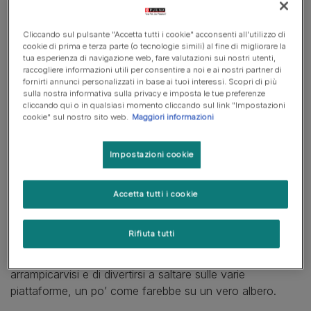
Evitare che il gatto faccia i bisogni fuori dalla lettiera
Cliccando sul pulsante "Accetta tutti i cookie" acconsenti all'utilizzo di
cookie di prima e terza parte (o tecnologie simili) al fine di migliorare la
Come impedire che il gatto mangi le piante
tua esperienza di navigazione web, fare valutazioni sui nostri utenti,
raccogliere informazioni utili per consentire a noi e ai nostri partner di
fornirti annunci personalizzati in base ai tuoi interessi. Scopri di più
sulla nostra informativa sulla privacy e imposta le tue preferenze
cliccando qui o in qualsiasi momento cliccando sul link "Impostazioni
Come salvare tende e mobili
cookie" sul nostro sito web.
Maggiori informazioni
dalle unghie del gatto
Impostazioni cookie
Il modo migliore per
evitare che il gatto scelga divano
,
letto, sedie o altri mobili per farsi le unghie è mettergli a
Accetta tutti i cookie
disposizione fin da cucciolo dei tiragraffi sui quali
imparerà ad affilare gli artigli. L’ideale è posizionarne più
Rifiuta tutti
di uno nei vari ambienti della casa, magari scegliendone
anche uno ad albero che consenta al felino domestico di
arrampicarvisi e di divertirsi a saltare sulle varie
piattaforme, un po’ come farebbe su un vero albero.