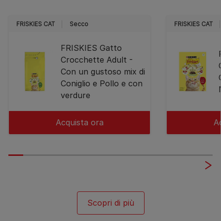
FRISKIES CAT
Secco
FRISKIES CAT
FRISKIES Gatto
Crocchette Adult -
Con un gustoso mix di
Coniglio e Pollo e con
verdure
Acquista ora
A
Scopri di più