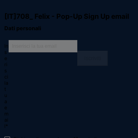
For our partners
Seguici
facebook
instagram
youtube
Chiama il nostro pet care team
Numero verde: 800.525.505
Segnalazioni
Note Legali
Privacy
Cookies
Sitemap