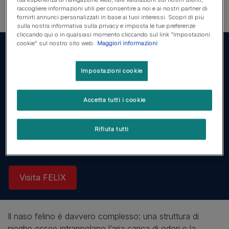
gatto siano invece perfettamente chiari.
raccogliere informazioni utili per consentire a noi e ai nostri partner di
fornirti annunci personalizzati in base ai tuoi interessi. Scopri di più
sulla nostra informativa sulla privacy e imposta le tue preferenze
cliccando qui o in qualsiasi momento cliccando sul link "Impostazioni
cookie" sul nostro sito web.
Maggiori informazioni
Impostazioni cookie
Accetta tutti i cookie
Scopri la gamma FELIX
Rifiuta tutti
Scopri il gusto irresistibile di FELIX per i tuoi gatti birichini.
Visita FELIX
Il naso felino è davvero complesso: una struttura di
pieghe ossee intrappolano l’aria carica di odori e la