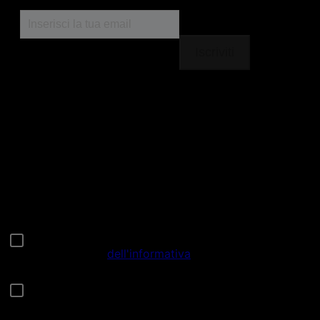
Seguici
facebook
instagram
youtube
Chiama il nostro pet care team
Numero verde: 800.525.505
Segnalazioni
Note Legali
Privacy
Cookies
Sitemap
Netiquette