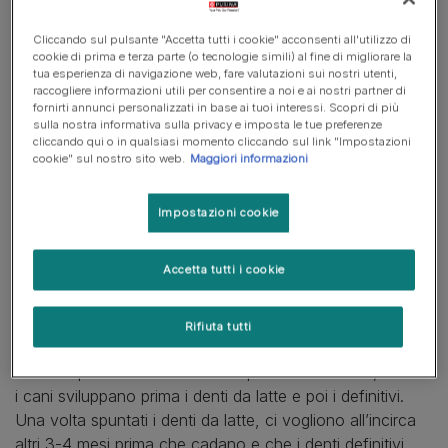
Igiene orale del cane adulto: attenzioni e buone abitudini
Cliccando sul pulsante "Accetta tutti i cookie" acconsenti all'utilizzo di
Igiene orale del cane anziano: come proteggerne denti e gengive
cookie di prima e terza parte (o tecnologie simili) al fine di migliorare la
tua esperienza di navigazione web, fare valutazioni sui nostri utenti,
raccogliere informazioni utili per consentire a noi e ai nostri partner di
fornirti annunci personalizzati in base ai tuoi interessi. Scopri di più
sulla nostra informativa sulla privacy e imposta le tue preferenze
Igiene orale del cucciolo:
cliccando qui o in qualsiasi momento cliccando sul link "Impostazioni
cookie" sul nostro sito web.
Maggiori informazioni
cosa sapere
Impostazioni cookie
Prendersi cura dei denti di un cucciolo può essere
difficile. La loro bocca e i loro denti crescono e
Accetta tutti i cookie
cambiano continuamente, per cui è importante tenere
sotto controllo la loro salute orale.
Rifiuta tutti
All'età di 3-4 settimane il cucciolo dovrebbe iniziare ad
avere la prima serie di denti. Proprio come l’uomo, anche
i cani sviluppano prima i denti da latte e poi i definitivi.
Una volta spuntati i denti da latte, ci vogliono all’incirca
altri 3-4 mesi prima che cadano e che i denti definitivi