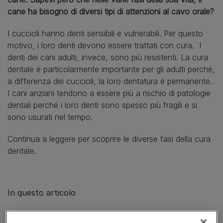
cane ha bisogno di diversi tipi di attenzioni al cavo orale?
I cuccioli hanno denti sensibili e vulnerabili. Per questo
motivo, i loro denti devono essere trattati con cura. I
denti dei cani adulti, invece, sono più resistenti. La cura
dentale è particolarmente importante per gli adulti perché,
a differenza dei cuccioli, la loro dentatura è permanente.
I cani anziani tendono a essere più a rischio di patologie
dentali perché i loro denti sono spesso più fragili e si
sono usurati nel tempo.
Continua a leggere per scoprire le diverse fasi della cura
dentale.
In questo articolo
Igiene orale del cucciolo: cosa sapere