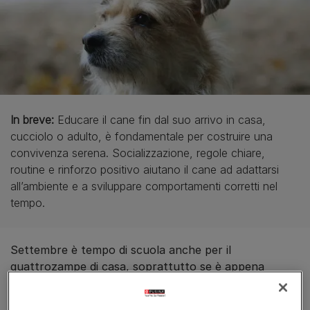
In breve:
Educare il cane fin dal suo arrivo in casa,
cucciolo o adulto, è fondamentale per costruire una
convivenza serena. Socializzazione, regole chiare,
routine e rinforzo positivo aiutano il cane ad adattarsi
all’ambiente e a sviluppare comportamenti corretti nel
tempo.
Settembre è tempo di scuola anche per il
quattrozampe di casa, soprattutto se è appena
arrivato a vivere con noi e a maggior ragione se è un
cucciolo allegro ed esuberante! Ecco le regole