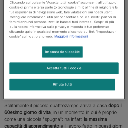
principali da insegnare subito per la convivenza
Cliccando sul pulsante "Accetta tutti i cookie" acconsenti all'utilizzo di
cookie di prima e terza parte (o tecnologie simili) al fine di migliorare la
pacifica in casa.
tua esperienza di navigazione web, fare valutazioni sui nostri utenti,
raccogliere informazioni utili per consentire a noi e ai nostri partner di
Arriva settembre e dopo il primo giorno di scuola di tutti i
fornirti annunci personalizzati in base ai tuoi interessi. Scopri di più
sulla nostra informativa sulla privacy e imposta le tue preferenze
piccoli umani, è il momento di
educare
anche i pelosi
cliccando qui o in qualsiasi momento cliccando sul link "Impostazioni
quattrozampe che abitano con noi, soprattutto se
cookie" sul nostro sito web.
Maggiori informazioni
sono
appena arrivati in casa: cuccioli o adulti, dopo
un'adozione
e insieme alla gioia dell'arrivo nella nostra
Impostazioni cookie
abitazione è bene rimboccarsi le maniche e non lasciare
nulla al caso. Questa piccola "scuola" iniziale porrà le
Accetta tutti i cookie
basi per la serena convivenza futura e per evitare
spiacevoli guai.
Rifiuta tutti
Hai adottato un cucciolo?
Solitamente il piccolo quattrozampe arriva a casa
dopo il
60esimo giorno di vita
, in un momento in cui è proprio
come una piccola "spugna": ha infatti
la massima
capacità di apprendimento
e il lavoro fatto in questi giorni