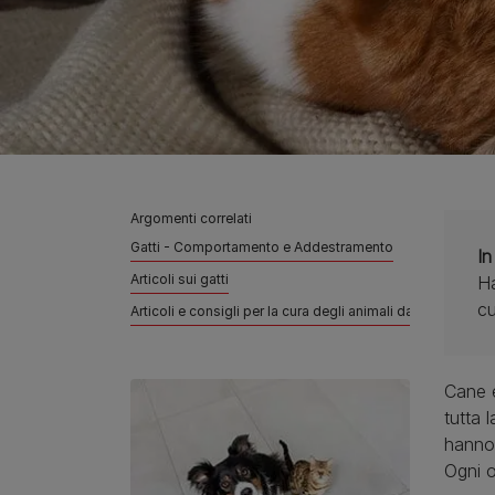
Argomenti correlati
Gatti - Comportamento e Addestramento
In
Articoli sui gatti
Ha
cu
Articoli e consigli per la cura degli animali da compagnia
Cane e
tutta 
hanno 
Ogni o