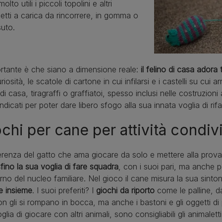
lto utili i piccoli topolini e altri
etti a carica da rincorrere, in gomma o
suto.
rtante è che siano a dimensione reale:
il felino di casa adora
riosità, le scatole di cartone in cui infilarsi e i castelli su cui 
 di casa, tiragraffi o graffiatoi, spesso inclusi nelle costruzioni
ndicati per poter dare libero sfogo alla sua innata voglia di rifa
chi per cane per attività condiv
erenza del gatto che ama giocare da solo e mettere alla prova
fino la sua voglia di fare squadra
, con i suoi pari, ma anche p
terno del nucleo familiare. Nel gioco il cane misura la sua sinto
e insieme
. I suoi preferiti? I
giochi da riporto
come le palline, d
n gli si rompano in bocca, ma anche i bastoni e gli oggetti di
glia di giocare con altri animali, sono consigliabili gli animalet