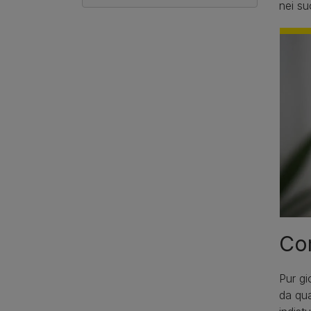
nei su
Com
Pur gi
da qu