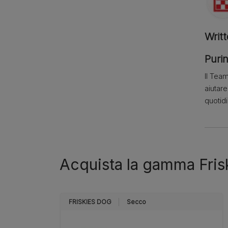
Writ
Purin
Il Team
aiutar
quotid
Acquista la gamma Fris
FRISKIES DOG
Secco