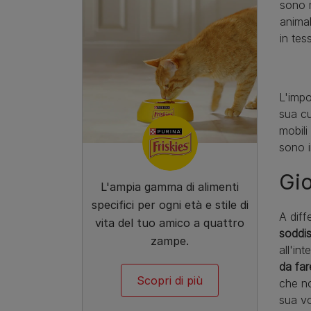
sono mo
animal
in tes
L'impo
sua cu
mobili
sono i
Gio
L'ampia gamma di alimenti
specifici per ogni età e stile di
A diff
vita del tuo amico a quattro
soddis
zampe.
all'in
da far
Scopri di più
che no
sua vo