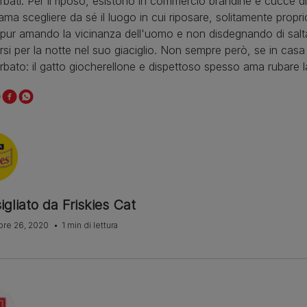
urbati. Per il riposo, esistono in commercio brandine e cucce 
ama scegliere da sé il luogo in cui riposare, solitamente proprio 
pur amando la vicinanza dell'uomo e non disdegnando di salt
rsi per la notte nel suo giaciglio. Non sempre però, se in casa
urbato: il gatto giocherellone e dispettoso spesso ama rubare 
gliato da Friskies Cat
re 26, 2020
1 min di lettura