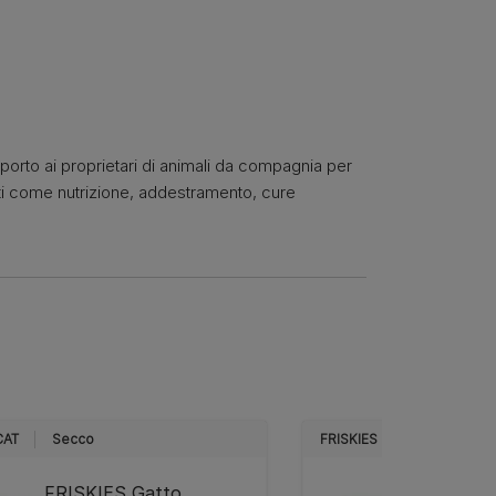
pporto ai proprietari di animali da compagnia per
nti come nutrizione, addestramento, cure
CAT
Secco
FRISKIES CAT
Secco
FRISKIES Gatto
FRISKI