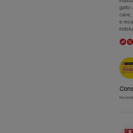
indist
gatto 
cane, 
e reca
indist
Consi
Novemb