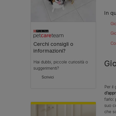
In q
Gi
Gi
Co
Cerchi consigli o
informazioni?
Gio
Hai dubbi, piccole curiosità o
suggerimenti?
Scrivici
Per il
d’app
farlo:
suo co
che sc