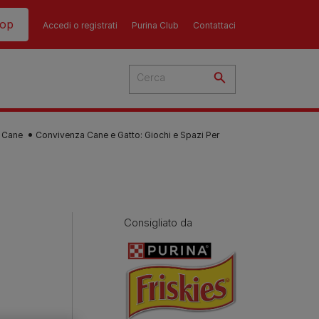
hop
Accedi o registrati
Purina Club
Contattaci
l Cane
Convivenza Cane e Gatto: Giochi e Spazi Per
del
Consigliato da
cato
 i
 del
più
Consigli
Guida all'alimentazione
sull'alimentazione del
i
dei gatti​
ti
ù
cane​
re i
La dieta del tuo gatto è una
re?