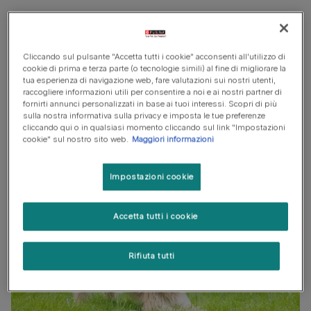
In questo articolo
Cliccando sul pulsante "Accetta tutti i cookie" acconsenti all'utilizzo di
Cosa poppano i cuccioli?
cookie di prima e terza parte (o tecnologie simili) al fine di migliorare la
tua esperienza di navigazione web, fare valutazioni sui nostri utenti,
Quando cominciare lo svezzamento?
raccogliere informazioni utili per consentire a noi e ai nostri partner di
fornirti annunci personalizzati in base ai tuoi interessi. Scopri di più
Il rapporto con le persone
sulla nostra informativa sulla privacy e imposta le tue preferenze
cliccando qui o in qualsiasi momento cliccando sul link "Impostazioni
cookie" sul nostro sito web.
Maggiori informazioni
Impostazioni cookie
Accetta tutti i cookie
Rifiuta tutti