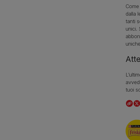
Come o
dalla 
tanti 
unici.
abbond
uniche
Att
L’ulti
avvede
tuoi s