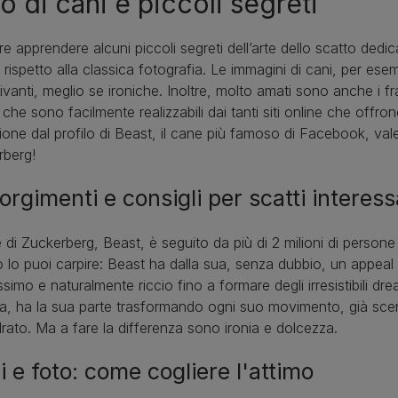
o di cani e piccoli segreti
e apprendere alcuni piccoli segreti dell’arte dello scatto dedi
i rispetto alla classica fotografia. Le immagini di cani, per 
ivanti, meglio se ironiche. Inoltre, molto amati sono anche i f
li che sono facilmente realizzabili dai tanti siti online che offro
zione dal profilo di Beast, il cane più famoso di Facebook, val
rberg!
rgimenti e consigli per scatti interess
e di Zuckerberg, Beast, è seguito da più di 2 milioni di person
 lo puoi carpire: Beast ha dalla sua, senza dubbio, un appea
ssimo e naturalmente riccio fino a formare degli irresistibili dr
ia, ha la sua parte trasformando ogni suo movimento, già scen
rato. Ma a fare la differenza sono ironia e dolcezza.
 e foto: come cogliere l'attimo