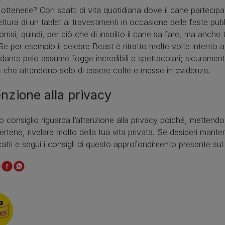
ttenerle? Con scatti di vita quotidiana dove il cane partecipa
lettura di un tablet ai travestimenti in occasione delle feste p
sorrisi, quindi, per ciò che di insolito il cane sa fare, ma anche t
 Se per esempio il celebre Beast è ritratto molte volte intento a
ante pelo assume fogge incredibili e spettacolari; sicurament
 che attendono solo di essere colte e messe in evidenza.
enzione alla privacy
mo consiglio riguarda l’attenzione alla privacy poiché, mettend
rtene, rivelare molto della tua vita privata. Se desideri mante
catti e segui i consigli di questo approfondimento presente sul