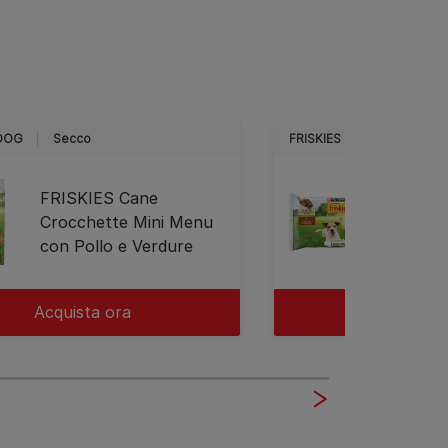
 DOG
Secco
FRISKIES DOG
Umido
FRISKIES Cane
FRISKI
Crocchette Mini Menu
in sals
con Pollo e Verdure
Carote
Acquista ora
Acquist