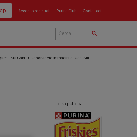
hop
Accedi o registrati
Purina Club
Contattaci
enti Sui Cani
Condividere Immagini di Cani Sui
del
cato
Consigliato da
 i
 del
più
Consigli
Guida all'alimentazione
sull'alimentazione del
i
dei gatti​
ti
ù
cane​
re i
La dieta del tuo gatto è una
re?