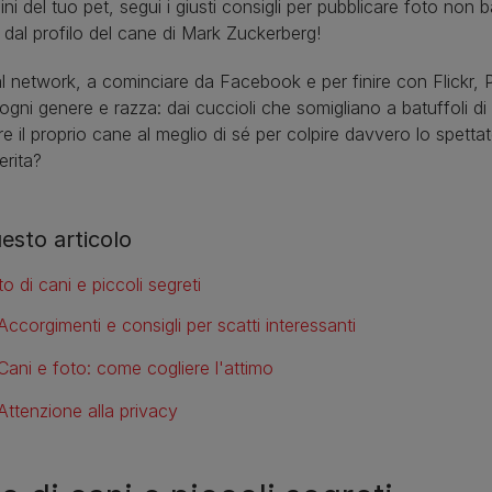
ni del tuo pet, segui i giusti consigli per pubblicare foto non 
dal profilo del cane di Mark Zuckerberg!
al network, a cominciare da Facebook e per finire con Flickr, 
 ogni genere e razza: dai cuccioli che somigliano a batuffoli di p
re il proprio cane al meglio di sé per colpire davvero lo spettat
rita?
uesto articolo
o di cani e piccoli segreti
Accorgimenti e consigli per scatti interessanti
Cani e foto: come cogliere l'attimo
Attenzione alla privacy