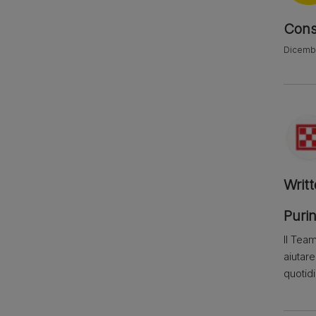
Consi
Dicembr
Writ
Purin
Il Team
aiutar
quotid