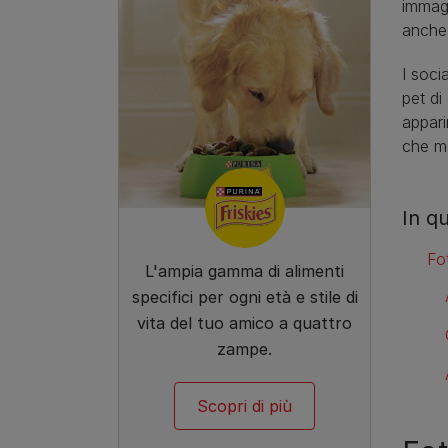
immagi
anche 
I soci
pet di
appari
che me
In q
Fot
L'ampia gamma di alimenti
specifici per ogni età e stile di
vita del tuo amico a quattro
zampe.
Scopri di più