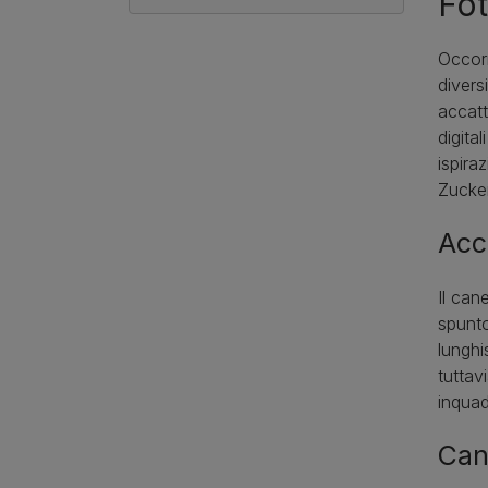
Fot
Occorr
divers
accatt
digita
ispira
Zucke
Acco
Il can
spunto
lunghi
tuttav
inquad
Cani