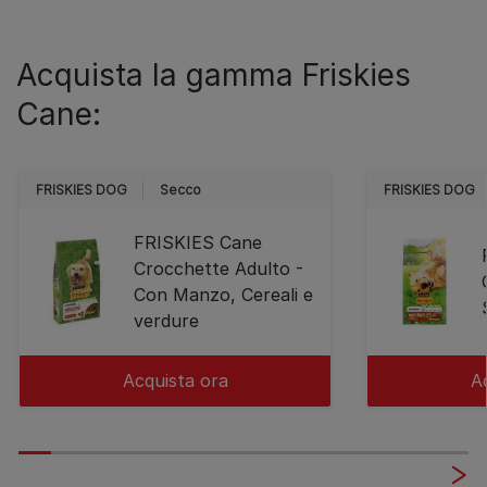
Acquista la gamma Friskies
Cane:
FRISKIES DOG
Secco
FRISKIES DOG
FRISKIES Cane
Crocchette Adulto -
Con Manzo, Cereali e
verdure
Acquista ora
A