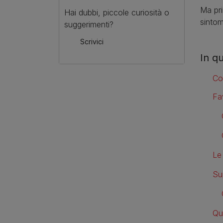
Ma pri
Hai dubbi, piccole curiosità o
sintom
suggerimenti?
Scrivici
In q
Co
Fa
Le
Sup
Qu