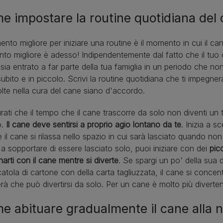
e impostare la routine quotidiana del
ento migliore per iniziare una routine è il momento in cui il can
o migliore è adesso! Indipendentemente dal fatto che il tuo
sia entrato a far parte della tua famiglia in un periodo che non
 subito e in piccolo. Scrivi la routine quotidiana che ti impegne
lte nella cura del cane siano d'accordo.
rati che il tempo che il cane trascorre da solo non diventi un
o.
Il cane deve sentirsi a proprio agio lontano da te
. Inizia a s
 il cane si rilassa nello spazio in cui sarà lasciato quando no
 a sopportare di essere lasciato solo, puoi iniziare con dei
pic
arti con il cane mentre si diverte
. Se spargi un po' della sua d
atola di cartone con della carta tagliuzzata, il cane si conc
rà che può divertirsi da solo. Per un cane è molto più diverten
e abituare gradualmente il cane alla 