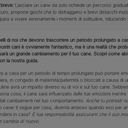
 breve:
Lasciare un cane da solo richiede un percorso graduale
curo, proporre giochi che lo distraggano e brevi distacchi inizi
para a vivere serenamente i momenti di solitudine, riducendo 
elli di noi che devono trascorrere un periodo prolungato a ca
nostri cani è ovviamente fantastico, ma è una realtà che pro
 sarà un grande cambiamento per il tuo cane. Scopri come abit
on la nostra guida.
si a casa per un periodo di tempo prolungato può portare emoz
riera, in congedo di maternità/paternità o bloccati a causa di
utine avrà un impatto diverso su di voi e sul tuo cane. Sebbe
ona cosa, il cane sarà influenzato dalle tue emozioni mentre 
abili cambiamenti nel tuo comportamento.
Anche tu potresti 
o cane
: ti segue per casa, diventa ansioso quando esci per an
ndersi in casa?
È tua responsabilità assicurarti che il suo mo
ne cambia di nuovo.