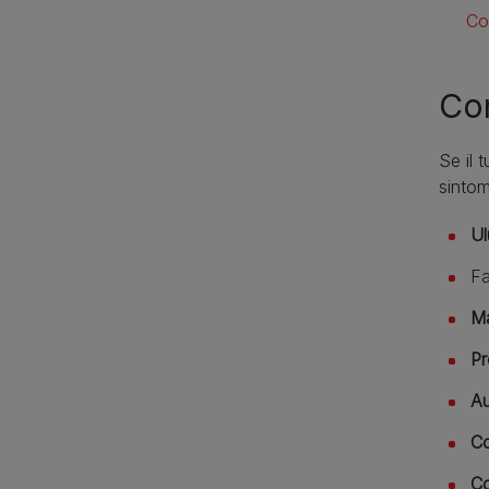
Co
Com
Se il 
sintom
Ul
Fa
Ma
Pr
Au
Co
Co