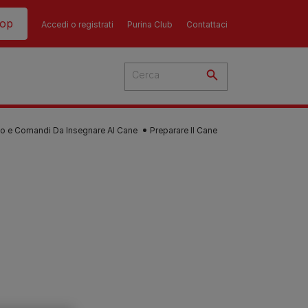
hop
Accedi o registrati
Purina Club
Contattaci
o e Comandi Da Insegnare Al Cane
Preparare Il Cane
del
cato
 i
 del
più
Consigli
Guida all'alimentazione
sull'alimentazione del
i
dei gatti​
ti
ù
cane​
re i
La dieta del tuo gatto è una
re?