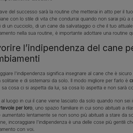
ave del successo sarà la routine che metterai in atto per il 
iane con lo stile di vita che condurrai quando non sarai più a
tti di un cucciolo, di un cane da salvataggio o che il tuo attua
mento nella sua routine, è importante adottare una routine qu
orire l’indipendenza del cane pe
mbiamenti
ggiare l'indipendenza significa insegnare al cane che è sicuro d
tà solitarie e di sistemarsi da solo. Il modo migliore per farlo è
c
e sa cosa ci si aspetta da lui, sa cosa lo aspetta e non sarà 
al luogo in cui il cane viene lasciato da solo quando non sei 
tevole per loro
, uno spazio familiare in cui sono abituati a ril
 aumentato lentamente se non sono più abituati a stare da so
ne, incoraggiare l'indipendenza è una delle cose più gentili c
amento con voi.