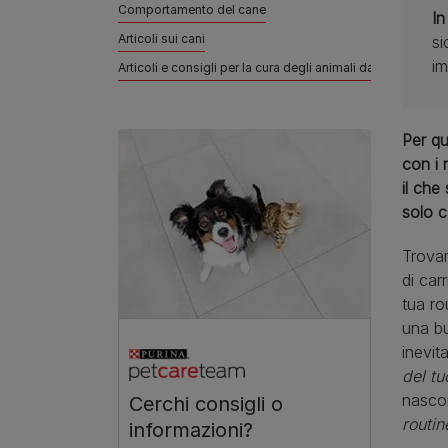
Comportamento del cane
In
Articoli sui cani
si
im
Articoli e consigli per la cura degli animali da compagnia
Per qu
con i 
il che
solo c
Trovar
di car
tua ro
una bu
inevit
del tu
nasco
Cerchi consigli o
routi
informazioni?