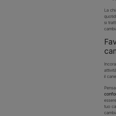
La chi
quotid
si tra
cambia
Fav
ca
Incora
attivi
il can
Pensa 
confor
essere
tuo ca
cambi