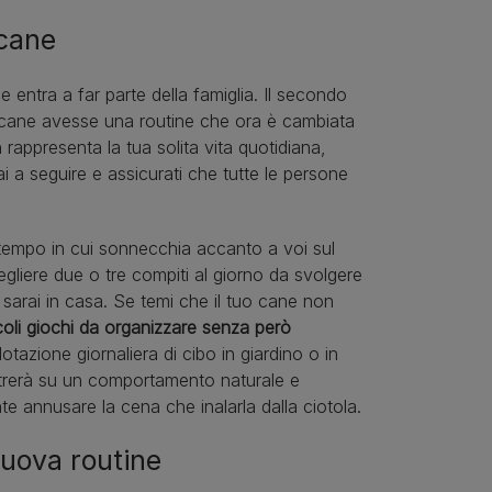
 cane
e entra a far parte della famiglia. Il secondo
 cane avesse una routine che ora è cambiata
 rappresenta la tua solita vita quotidiana,
rai a seguire e assicurati che tutte le persone
 tempo in cui sonnecchia accanto a voi sul
cegliere due o tre compiti al giorno da svolgere
n sarai in casa. Se temi che il tuo cane non
coli giochi da organizzare senza però
otazione giornaliera di cibo in giardino o in
entrerà su un comportamento naturale e
te annusare la cena che inalarla dalla ciotola.
nuova routine