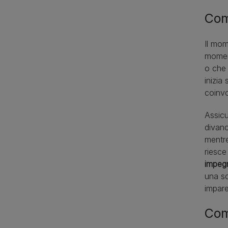
Com
Il mom
moment
o che 
inizia
coinvo
Assicu
divan
mentre
riesce
impegn
una sc
impare
Com