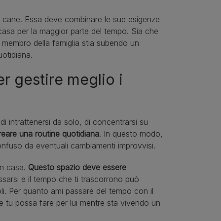
tuo cane. Essa deve combinare le sue esigenze
 casa per la maggior parte del tempo. Sia che
le membro della famiglia stia subendo un
otidiana.
r gestire meglio i
i intrattenersi da solo, di concentrarsi su
reare una routine quotidiana
. In questo modo,
confuso da eventuali cambiamenti improvvisi.
in casa.
Questo spazio deve essere
assarsi e il tempo che ti trascorrono può
li. Per quanto ami passare del tempo con il
he tu possa fare per lui mentre sta vivendo un