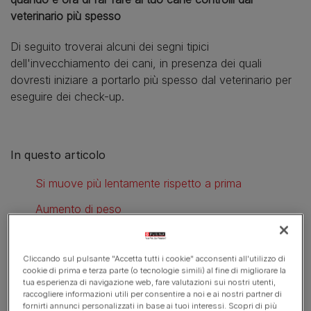
veterinario più spesso
Di seguito troverai alcuni dei segni tipici
dell'invecchiamento dei cani, in presenza dei quali
dovresti iniziare a portarlo più spesso dal veterinario per
eseguire dei check-up.
In questo articolo
Si muove più lentamente rispetto a prima
Aumento di peso
Alito cattivo
Cliccando sul pulsante "Accetta tutti i cookie" acconsenti all'utilizzo di
Occhi velati
cookie di prima e terza parte (o tecnologie simili) al fine di migliorare la
tua esperienza di navigazione web, fare valutazioni sui nostri utenti,
Gli scappa
raccogliere informazioni utili per consentire a noi e ai nostri partner di
fornirti annunci personalizzati in base ai tuoi interessi. Scopri di più