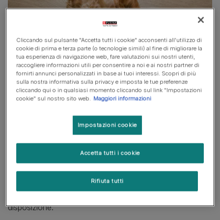
Cliccando sul pulsante "Accetta tutti i cookie" acconsenti all'utilizzo di
cookie di prima e terza parte (o tecnologie simili) al fine di migliorare la
tua esperienza di navigazione web, fare valutazioni sui nostri utenti,
raccogliere informazioni utili per consentire a noi e ai nostri partner di
fornirti annunci personalizzati in base ai tuoi interessi. Scopri di più
sulla nostra informativa sulla privacy e imposta le tue preferenze
cliccando qui o in qualsiasi momento cliccando sul link "Impostazioni
cookie" sul nostro sito web.
Maggiori informazioni
Il cibo secco per cani, o crocchette, è il preferito da
Impostazioni cookie
molti proprietari per la sua praticità, l'equilibrio dei
nutrienti e l'economicità. Ha una durata di conservazione
Accetta tutti i cookie
più lunga rispetto alla maggior parte degli alimenti umidi e
non ha bisogno di essere refrigerato, il che lo rende
Rifiuta tutti
un'opzione eccellente per i proprietari di animali
impegnati che non hanno molto tempo libero a
disposizione.