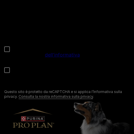
Chiama il nostro pet care team
Numero verde: 800.525.505
Segnalazioni
Note Legali
Privacy
Cookies
Sitemap
Netiquette
Questo sito è protetto da reCAPTCHA e si applica l’Informativa sulla
privacy.
Consulta la nostra informativa sulla privacy
.
©Reg. Trademark of Nestlé S.A.
Codice Fiscale e Partita I.V.A. 10805410965