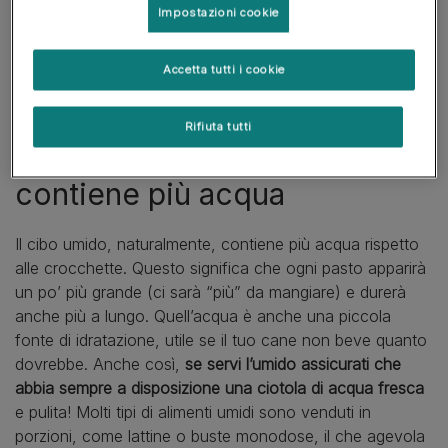
Impostazioni cookie
Mescolare cibo umido e secco
FAQ
Accetta tutti i cookie
Rifiuta tutti
Il cibo umido per cani
contiene più acqua
Il cibo umido, naturalmente, contiene più acqua rispetto
alle crocchette. Questo significa che ogni pasto apparirà
un po’ più grande (ci sarà “più” da mangiare) e durerà
anche più a lungo. Quell’acqua è anche una piccola
fonte di idratazione, utile se il tuo cane non beve quanto
dovrebbe. Anche così,
se servi l’umido assicurati che
abbia sempre a disposizione una ciotola di acqua fresca
e pulita! Molti tipi di alimenti umidi sono venduti in
porzioni, come lattine o buste monodose, il che agevola