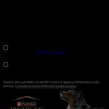
Chiama il nostro pet care team
Numero verde: 800.525.505
Segnalazioni
Note Legali
Privacy
Cookies
Sitemap
Netiquette
Questo sito è protetto da reCAPTCHA e si applica l’Informativa sulla
privacy.
Consulta la nostra informativa sulla privacy
.
©Reg. Trademark of Nestlé S.A.
Codice Fiscale e Partita I.V.A. 10805410965