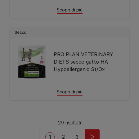
Scopri di più
Secco
PRO PLAN VETERINARY
DIETS secco gatto HA
Hypoallergenic St/Ox
Scopri di più
29 risultati
Pagination
Current page
Page
Page
1
2
3