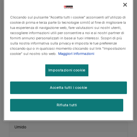
St/Ox con pollo
Cliccando sul pulsante "Accetta tutti i cookie" acconsenti all'utilizzo di
cookie di prima e terza parte (o tecnologie simili) al fine di migliorare la
Scopri di più
tua esperienza di navigazione web, fare valutazioni sui nostri utenti,
raccogliere informazioni utili per consentire a noi e ai nostri partner di
fornirti annunci personalizzati in base ai tuoi interessi. Scopri di più
sulla nostra informativa sulla privacy e imposta le tue preferenze
Umido
cliccando qui o in qualsiasi momento cliccando sul link "Impostazioni
cookie" sul nostro sito web.
Maggiori informazioni
PRO PLAN VETERINARY
Impostazioni cookie
DIETS umido gatto PPVD
FELINE EN Gastrointestinal
St/Ox con salmone
Accetta tutti i cookie
Scopri di più
Rifiuta tutti
Umido