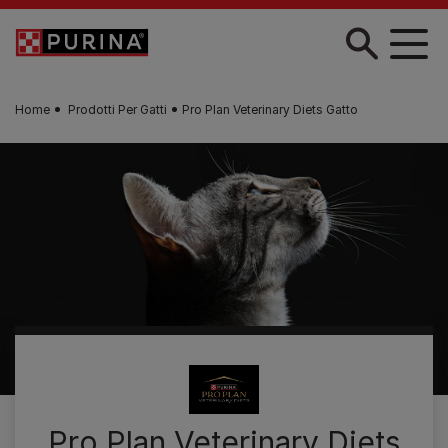
Skip to main content
Home
Prodotti Per Gatti
Pro Plan Veterinary Diets Gatto
Pro Plan Veterinary Diets