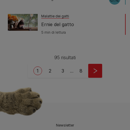
Malattie dei gatti
Ernie del gatto
5 min di lettura
95 risultati
Pagination
Current page
Page
Page
Last page
1
2
3
…
8
Newsletter