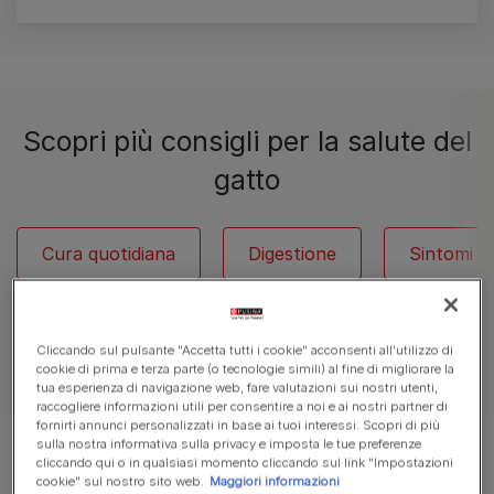
Scopri più consigli per la salute del
gatto
Cura quotidiana
Digestione
Sintomi c
Cliccando sul pulsante "Accetta tutti i cookie" acconsenti all'utilizzo di
Vedi tutti gli articoli sui gatti
cookie di prima e terza parte (o tecnologie simili) al fine di migliorare la
tua esperienza di navigazione web, fare valutazioni sui nostri utenti,
raccogliere informazioni utili per consentire a noi e ai nostri partner di
fornirti annunci personalizzati in base ai tuoi interessi. Scopri di più
sulla nostra informativa sulla privacy e imposta le tue preferenze
Stai visualizzando 12 di 95 risultati
cliccando qui o in qualsiasi momento cliccando sul link "Impostazioni
cookie" sul nostro sito web.
Maggiori informazioni