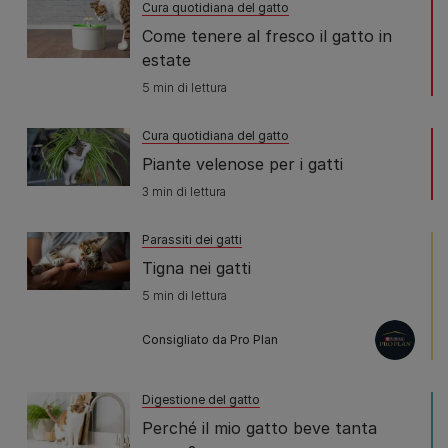
Cura quotidiana del gatto
Come tenere al fresco il gatto in
estate
5 min di lettura
Cura quotidiana del gatto
Piante velenose per i gatti
3 min di lettura
Parassiti dei gatti
Tigna nei gatti
5 min di lettura
Consigliato da Pro Plan
Digestione del gatto
Perché il mio gatto beve tanta