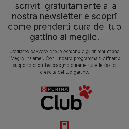
Iscriviti gratuitamente alla
nostra newsletter e scopri
come prenderti cura del tuo
gattino al meglio!
Crediamo davvero che le persone e gli animali stiano
"Meglio Insieme". Con il nostro programma ti offriamo
supporto di cui hai bisogno durante tutte le fasi di
crescita del tuo gattino.