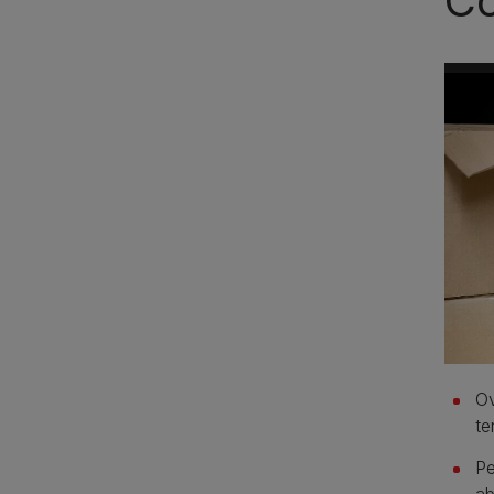
Co
O
te
P