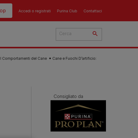
hop
Accedi o registrati
Purina Club
Contattaci
I Comportamenti del Cane
Cane e Fuochi D’artificio:
del
Consigliato da
cato
 i
 del
più
Consigli
Guida all'alimentazione
sull'alimentazione del
i
dei gatti​
ti
ù
cane​
re i
La dieta del tuo gatto è una
re?