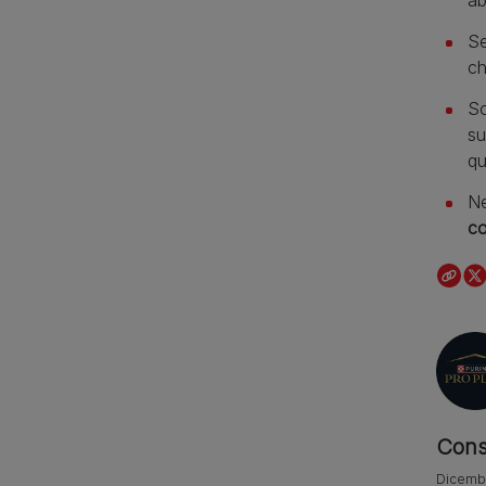
ab
Se
ch
So
su
qu
Ne
co
Cons
Dicemb