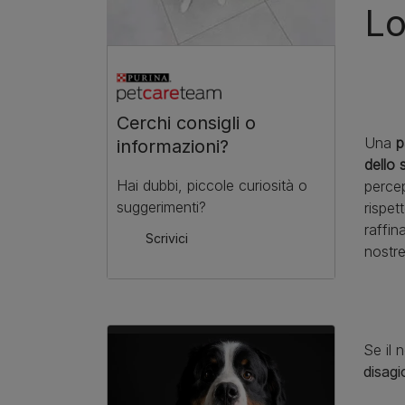
Lo
Cerchi consigli o
Una
p
informazioni?
dello 
Hai dubbi, piccole curiosità o
perce
suggerimenti?
rispet
raffin
Scrivici
nostre
Se il 
disagi