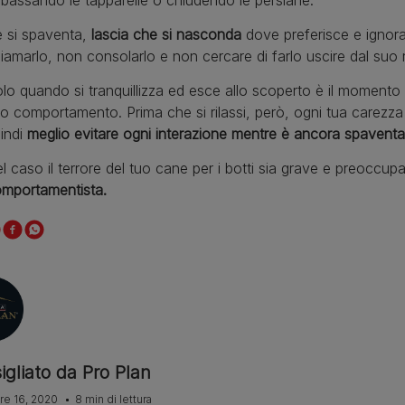
bassando le tapparelle o chiudendo le persiane.
 si spaventa,
lascia che si nasconda
dove preferisce e ignoral
iamarlo, non consolarlo e non cercare di farlo uscire dal suo r
lo quando si tranquillizza ed esce allo scoperto è il momento
o comportamento. Prima che si rilassi, però, ogni tua carezza
indi
meglio evitare ogni interazione mentre è ancora spaventa
l caso il terrore del tuo cane per i botti sia grave e preoccup
mportamentista.
igliato da Pro Plan
re 16, 2020
8 min di lettura