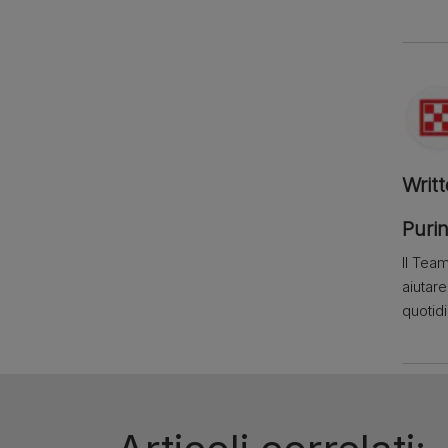
Writ
Purin
Il Team
aiutar
quotid