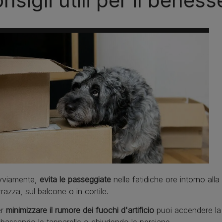
nsigli utili per il benes
vviamente,
evita le passeggiate
nelle fatidiche ore intorno al
rrazza, sul balcone o in cortile.
er
minimizzare il rumore dei fuochi d'artificio
puoi accendere la 